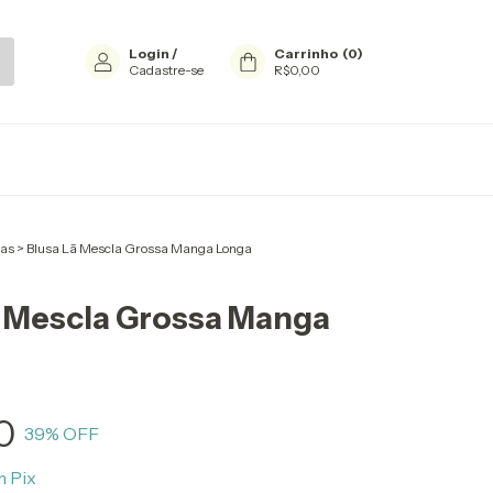
Login
/
Carrinho
(
0
)
Cadastre-se
R$0,00
sas
>
Blusa Lã Mescla Grossa Manga Longa
ã Mescla Grossa Manga
0
39
% OFF
m
Pix