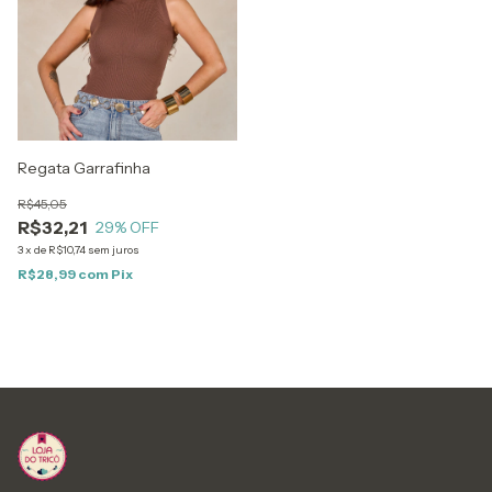
Regata Garrafinha
R$45,05
R$32,21
29
% OFF
3
x
de
R$10,74
sem juros
R$28,99
com
Pix