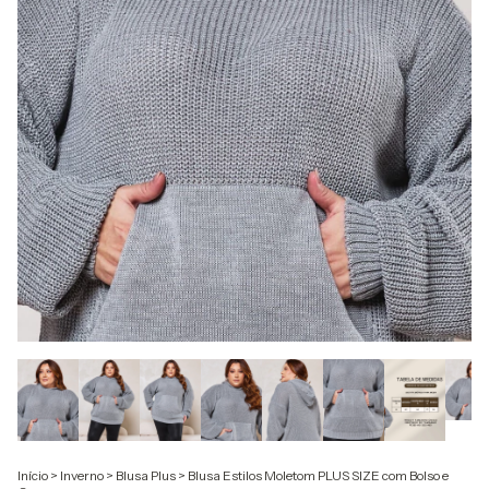
Início
>
Inverno
>
Blusa Plus
>
Blusa Estilos Moletom PLUS SIZE com Bolso e