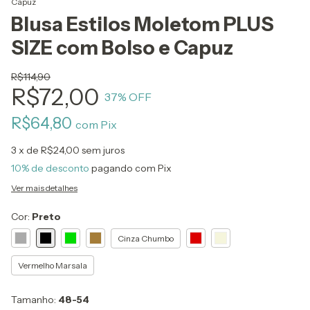
Capuz
Blusa Estilos Moletom PLUS
SIZE com Bolso e Capuz
R$114,90
R$72,00
37
% OFF
R$64,80
com
Pix
3
x de
R$24,00
sem juros
10% de desconto
pagando com Pix
Ver mais detalhes
Cor:
Preto
Cinza Chumbo
Vermelho Marsala
Tamanho:
48-54