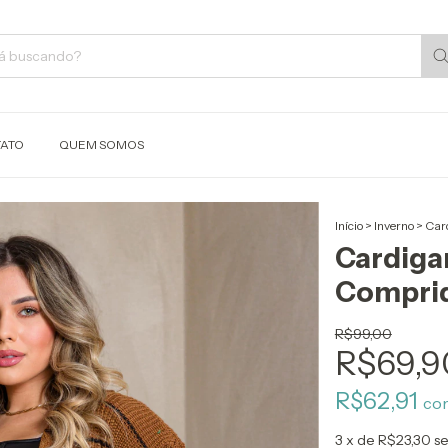
ATO
QUEM SOMOS
Início
>
Inverno
>
Car
Cardiga
Compri
R$99,00
R$69,9
R$62,91
co
3
x de
R$23,30
se