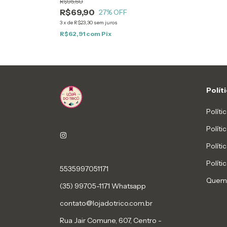
R$95,60
R$69,90
27
% OFF
3
x
de
R$23,30
sem juros
R$62,91
com
Pix
Polít
Políti
Polít
Políti
Políti
5535997051171
Quem
(35) 99705-1171 Whatsapp
contato@lojadotrico.com.br
Rua Jair Comune, 607, Centro -