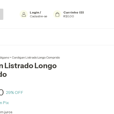
Login
/
Carrinho
(
0
)
Cadastre-se
R$0,00
digans
>
Cardigan Listrado Longo Comprido
n Listrado Longo
do
0
29
% OFF
m
Pix
m juros