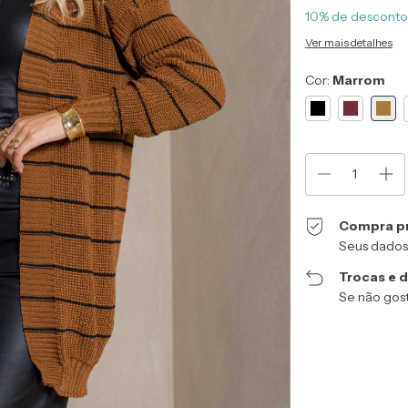
10% de desconto
Ver mais detalhes
Cor:
Marrom
Compra p
Seus dados
Trocas e 
Se não gost
Entregas para o CEP