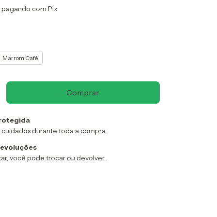
pagando com Pix
Marrom Café
rotegida
 cuidados durante toda a compra.
devoluções
ar, você pode trocar ou devolver.
:
Alterar CEP
Calcular