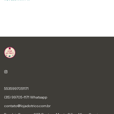
5535997051171
(35) 99705-1171 Whatsapp
contato@lojadotrico.com.br