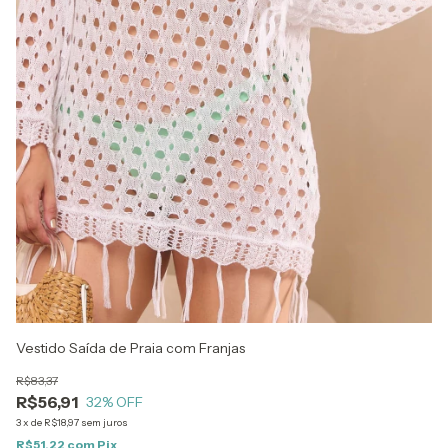
Co
R$
R
3
x
R$
Vestido Saída de Praia com Franjas
R$83,37
R$56,91
32
% OFF
3
x
de
R$18,97
sem juros
R$51,22
com
Pix