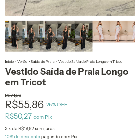
Início
>
Verão
>
Saída de Praia
>
Vestido Saída de Praia Longo em Tricot
Vestido Saída de Praia Longo
em Tricot
R$74,03
R$55,86
25
% OFF
R$50,27
com
Pix
3
x de
R$18,62
sem juros
10% de desconto
pagando com Pix