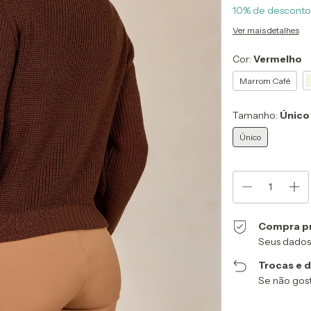
10% de desconto
Ver mais detalhes
Cor:
Vermelho
Marrom Café
Tamanho:
Único
Único
Compra p
Seus dados
Trocas e 
Se não gost