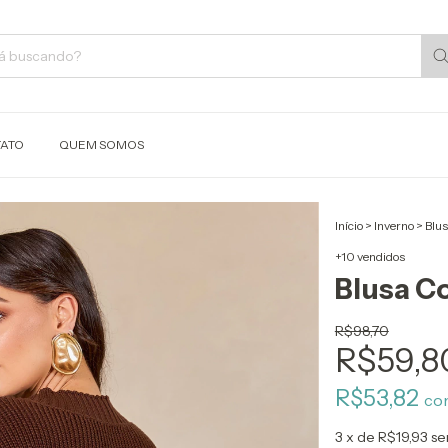
ATO
QUEM SOMOS
Início
>
Inverno
>
Blu
+10 vendidos
Blusa C
R$98,70
R$59,8
R$53,82
co
3
x de
R$19,93
se