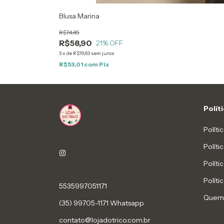
Blusa Marina
R$74,45
R$58,90
21
% OFF
3
x
de
R$19,63
sem juros
R$53,01
com
Pix
Polít
Políti
Polít
Políti
Políti
5535997051171
Quem
(35) 99705-1171 Whatsapp
contato@lojadotrico.com.br