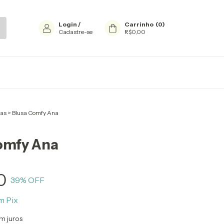
Login
/
Carrinho
(
0
)
Cadastre-se
R$0,00
sas
>
Blusa Comfy Ana
omfy Ana
0
39
% OFF
m
Pix
m juros