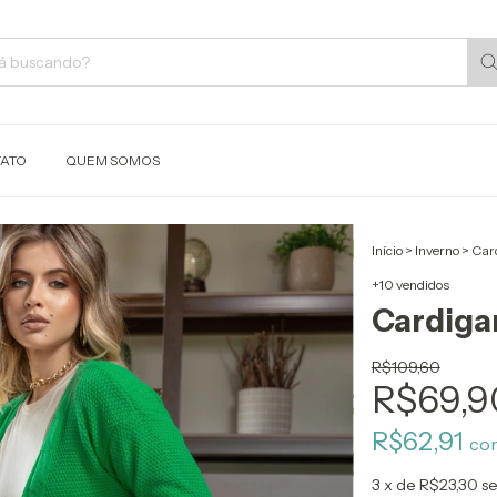
ATO
QUEM SOMOS
Início
>
Inverno
>
Car
+10 vendidos
Cardiga
R$109,60
R$69,9
R$62,91
co
3
x de
R$23,30
se