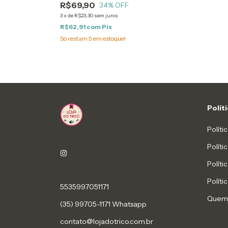
R$69,90
34
% OFF
3
x
de
R$23,30
sem juros
R$62,91
com
Pix
Só restam
5
em estoque!
Polít
Políti
Polít
Políti
Políti
5535997051171
Quem
(35) 99705-1171 Whatsapp
contato@lojadotrico.com.br