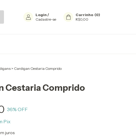
Login
/
Carrinho
(
0
)
Cadastre-se
R$0,00
digans
>
Cardigan Cestaria Comprido
n Cestaria Comprido
0
36
% OFF
m
Pix
m juros