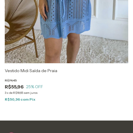
Vestido Midi Saída de Praia
Ve
R$74,45
R$
R$55,96
R
25
% OFF
3
x
de
R$18,65
sem juros
3
x
R$50,36
com
Pix
R$