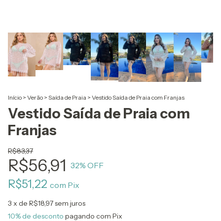
Início
>
Verão
>
Saída de Praia
>
Vestido Saída de Praia com Franjas
Vestido Saída de Praia com
Franjas
R$83,37
R$56,91
32
% OFF
R$51,22
com
Pix
3
x de
R$18,97
sem juros
10% de desconto
pagando com Pix